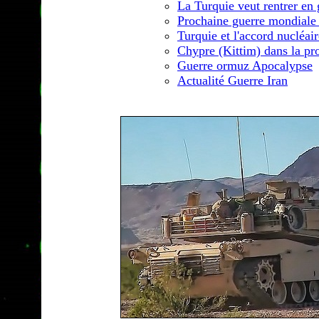
La Turquie veut rentrer en 
Prochaine guerre mondiale
Turquie et l'accord nucléair
Chypre (Kittim) dans la pr
Guerre ormuz Apocalypse
Actualité Guerre Iran