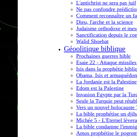
L'antichrist ne sera pas juif
Ne pas confondre prédictio
Comment reconnaître un fa
Dieu, l'arche et la science
Judaisme orthodoxe et mes
Sanctification depuis le co
Walid Shoebat
Géoolitique biblique
Prochaines guerres bible
Esaie 22 - Attaque missiles 
Isis dans la prophétie bibli
Obama, Isis et armaguédon
La Jordanie est la Palestine
Edom est la Palestine
Invasion Egypte par la Tur
Seule la Turquie peut rétabli
Vers un nouvel holocauste 
La bible prophétise un djih
Michée 5 - L'Eternel lèver
La bible condamne l'immig
Amos prophétise le pogrom