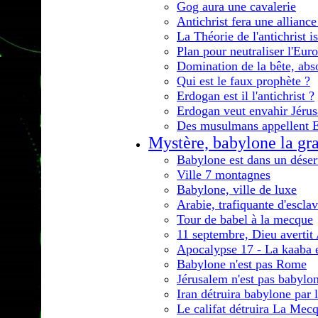
Gog aura une cavalerie
Antichrist fera une alliance
La Théorie de l'antichrist 
Plan pour neutraliser l'Eur
Domination de la bête, abs
Qui est le faux prophète ?
Erdogan est il l'antichrist ?
Erdogan veut envahir Jéru
Des musulmans appellent 
Mystère, babylone la gr
Babylone est dans un déser
Ville 7 montagnes
Babylone, ville de luxe
Arabie, trafiquante d'escla
Tour de babel à la mecque
11 septembre, Dieu avertit
Apocalypse 17 - La kaaba e
Babylone n'est pas Rome
Jérusalem n'est pas babylo
Iran détruira babylone par 
Le califat détruira La Mec