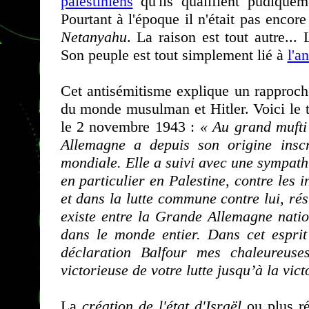
palestiniens
qu'ils qualifient pudiquem
Pourtant à l'époque il n'était pas encor
Netanyahu
. La raison est tout autre... 
Son peuple est tout simplement lié à
l'a
Cet antisémitisme explique un rapproch
du monde musulman et Hitler. Voici le
le 2 novembre 1943 :
« Au grand mufti
Allemagne a depuis son origine inscr
mondiale. Elle a suivi avec une sympathie
en particulier en Palestine, contre les 
et dans la lutte commune contre lui, rés
existe entre la Grande Allemagne natio
dans le monde entier. Dans cet esprit
déclaration Balfour mes chaleureuse
victorieuse de votre lutte jusqu’à la victo
La
création de l'état d'Israël
ou plus r