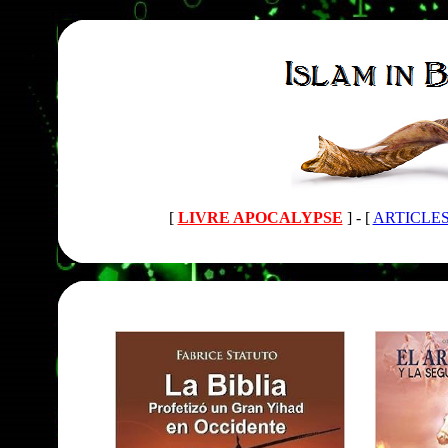
[
LIVRE APOCALYPSE
] -
[
ARTICLE