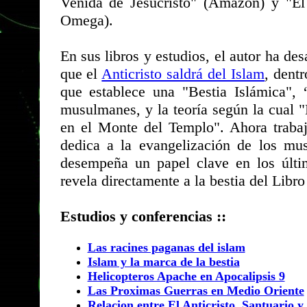
Venida de Jesucristo" (Amazon) y "El 
Omega).
En sus libros y estudios, el autor ha d
que el
Anticristo saldrá del Islam
, dentr
que establece una "Bestia Islámica",
musulmanes, y la teoría según la cual "
en el Monte del Templo". Ahora trabaja
dedica a la evangelización de los m
desempeña un papel clave en los últi
revela directamente a la bestia del Libro
Estudios y conferencias ::
Las racines paganas del islam
Islam y la marca de la bestia
Helicopteros Apache en Apocalipsis 9
Las Proximas Guerras en Medio Oriente
Relacion entre El Anticristo, Santuario y